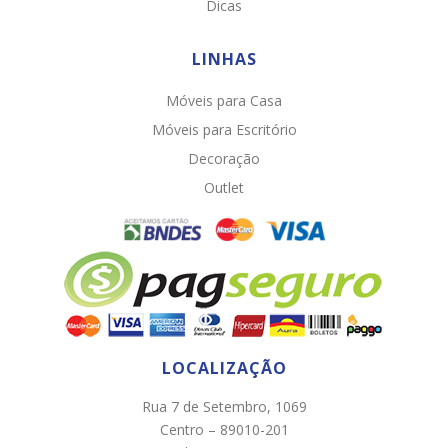
Dicas
LINHAS
Móveis para Casa
Móveis para Escritório
Decoração
Chat WhatsApp
Outlet
Por favor, preencha os campos abaixo para
conversar e teremos todo o prazer em
ajudá-lo!
LOCALIZAÇÃO
Rua 7 de Setembro, 1069
Centro – 89010-201