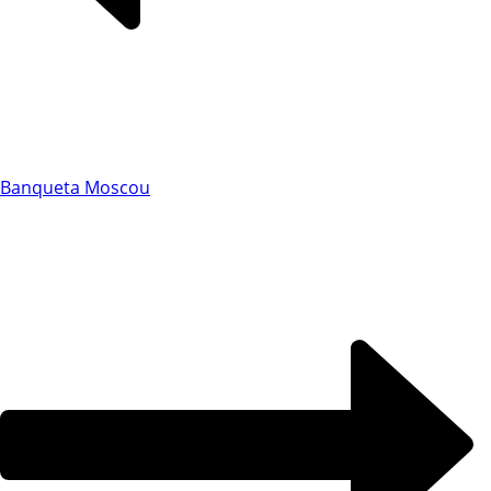
Chat WhatsApp
Banqueta Moscou
Por favor, preencha os campos abaixo para
conversar e teremos todo o prazer em
ajudá-lo!