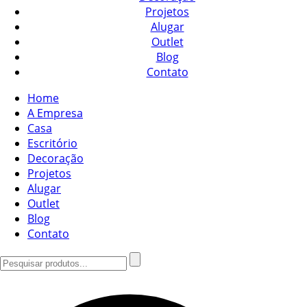
Projetos
Alugar
Outlet
Blog
Contato
Home
A Empresa
Casa
Escritório
Decoração
Projetos
Alugar
Outlet
Blog
Contato