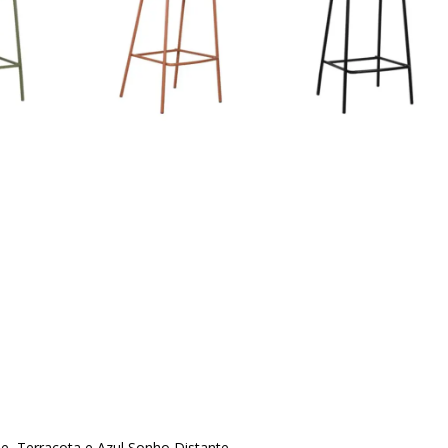
oe, Terracota e
Azul Sonho Distante