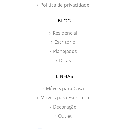
Política de privacidade
BLOG
Residencial
Escritório
Planejados
Dicas
LINHAS
Móveis para Casa
Chat WhatsApp
Móveis para Escritório
Por favor, preencha os campos abaixo para
Decoração
conversar e teremos todo o prazer em
ajudá-lo!
Outlet