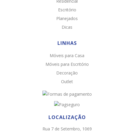
Residencial
Escritório
Planejados
Dicas
LINHAS
Móveis para Casa
Chat WhatsApp
Móveis para Escritório
Por favor, preencha os campos abaixo para
Decoração
conversar e teremos todo o prazer em
Outlet
ajudá-lo!
LOCALIZAÇÃO
Rua 7 de Setembro, 1069