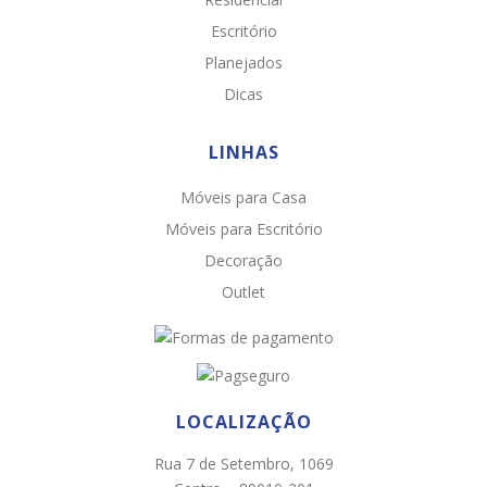
Escritório
Planejados
Dicas
LINHAS
Móveis para Casa
Chat WhatsApp
Móveis para Escritório
Por favor, preencha os campos abaixo para
Decoração
conversar e teremos todo o prazer em
Outlet
ajudá-lo!
LOCALIZAÇÃO
Rua 7 de Setembro, 1069