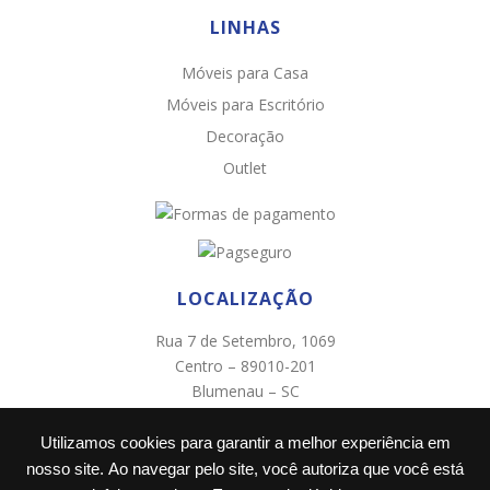
LINHAS
Móveis para Casa
Chat WhatsApp
Móveis para Escritório
Por favor, preencha os campos abaixo para
Decoração
conversar e teremos todo o prazer em
Outlet
ajudá-lo!
LOCALIZAÇÃO
Rua 7 de Setembro, 1069
Centro – 89010-201
Blumenau – SC
(47) 3322-0005
Utilizamos cookies para garantir a melhor experiência em
Ao informar meus dados e clicar em ‘INICIAR CONVERSA’, eu
concordo com a
Política de Privacidade
.
nosso site. Ao navegar pelo site, você autoriza que você está