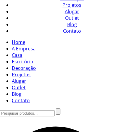
Projetos
Alugar
Outlet
Blog
Contato
Home
A Empresa
Casa
Escritório
Decoração
Projetos
Alugar
Outlet
Blog
Contato