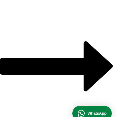
Por favor, preencha os campos abaixo para
conversar e teremos todo o prazer em
ajudá-lo!
Ao informar meus dados e clicar em ‘INICIAR CONVERSA’, eu
concordo com a
Política de Privacidade
.
INICIAR CONVERSA
WhatsApp