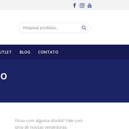
UTLET
BLOG
CONTATO
CO
Ficou com alguma dúvida? Fale com
uma de nossas vendedoras.