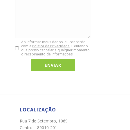
Ao informar meus dados, eu concordo
com a
Política de Privacidade
. E entendo
que posso cancelar a qualquer momento
o recebimento de informações.
Chat WhatsApp
Por favor, preencha os campos abaixo para
conversar e teremos todo o prazer em
ajudá-lo!
LOCALIZAÇÃO
Rua 7 de Setembro, 1069
Centro – 89010-201