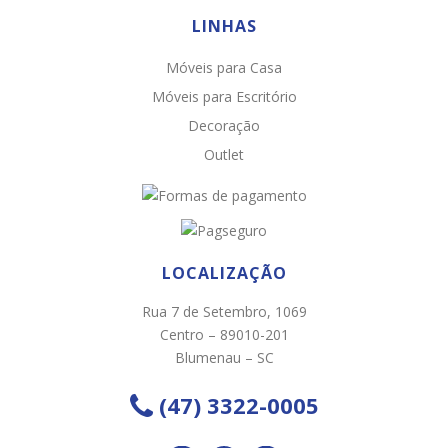
LINHAS
Móveis para Casa
Chat WhatsApp
Móveis para Escritório
Por favor, preencha os campos abaixo para
Decoração
conversar e teremos todo o prazer em
Outlet
ajudá-lo!
LOCALIZAÇÃO
Rua 7 de Setembro, 1069
Centro – 89010-201
Blumenau – SC
(47) 3322-0005
Ao informar meus dados e clicar em ‘INICIAR CONVERSA’, eu
concordo com a
Política de Privacidade
.