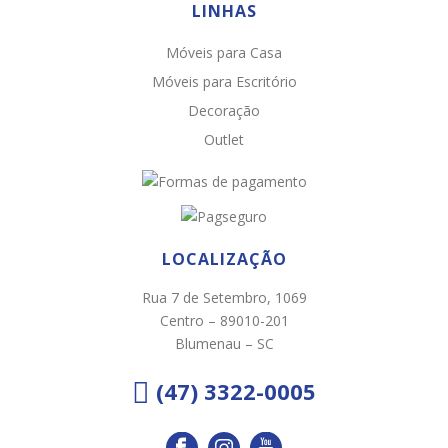
LINHAS
Móveis para Casa
Chat WhatsApp
Móveis para Escritório
Por favor, preencha os campos abaixo para
Decoração
conversar e teremos todo o prazer em
Outlet
ajudá-lo!
LOCALIZAÇÃO
Rua 7 de Setembro, 1069
Centro – 89010-201
Blumenau – SC
(47) 3322-0005
Ao informar meus dados e clicar em ‘INICIAR CONVERSA’, eu
concordo com a
Política de Privacidade
.