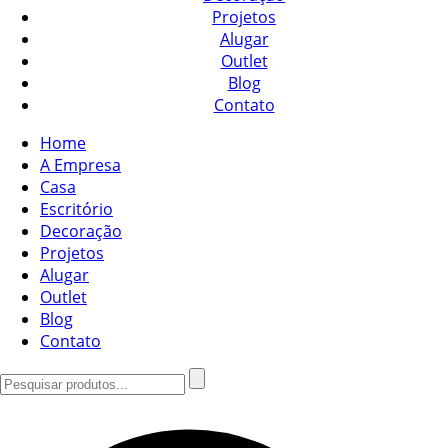
Projetos
Alugar
Outlet
Blog
Contato
Home
A Empresa
Casa
Escritório
Decoração
Projetos
Alugar
Outlet
Blog
Contato