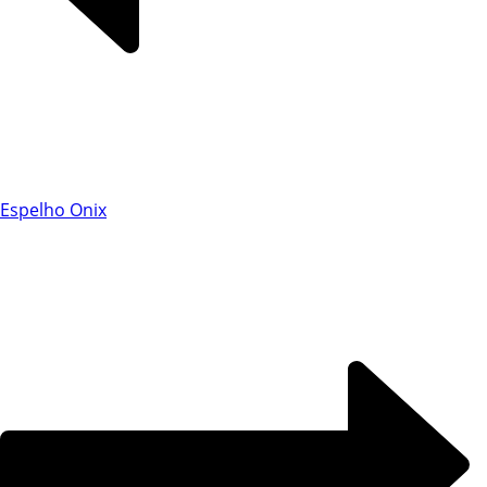
Chat WhatsApp
Espelho Onix
Por favor, preencha os campos abaixo para
conversar e teremos todo o prazer em
ajudá-lo!